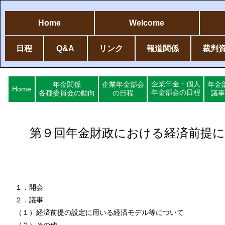
Home
Welcome
日程
Q&A
リンク
報道関係
裁判
企業年金・個人
年金関係
企業年金部会
年金
Home
年金部会の日程
各種委員会の動向
の日程
議事
第９回年金財政における経済前提に
１．開会
２．議事
（１）経済前提の設定に用いる経済モデル等について